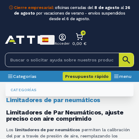
ⓘ Cierre empresarial:
oficinas cerradas del
8 de agosto
al
26
de agosto
por vacaciones de verano - envíos suspendidos
desde el 6 de agosto.
0
0,00 €
Acceder
Categorías
Presupuesto rápido
menu
Limitadores De Par
Limitatori Di Coppia Pneumatici
CATEGORÍAS
Limitadores de par neumáticos
Limitadores de Par Neumáticos, ajuste
preciso con aire comprimido
Los
limitadores de par neumáticos
permiten la calibración
del par a través de presión de aire, reemplazando los