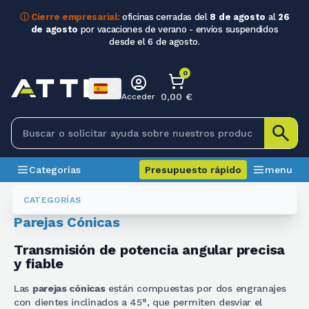
ⓘ Cierre empresarial:
oficinas cerradas del
8 de agosto
al
26
de agosto
por vacaciones de verano - envíos suspendidos
desde el 6 de agosto.
0
0,00 €
Acceder
Categorías
Presupuesto rápido
menu
Engranajes
Coppie Coniche
CATEGORÍAS
Parejas Cónicas
Transmisión de potencia angular precisa
y fiable
Las
parejas cónicas
están compuestas por dos engranajes
con dientes inclinados a 45°, que permiten desviar el