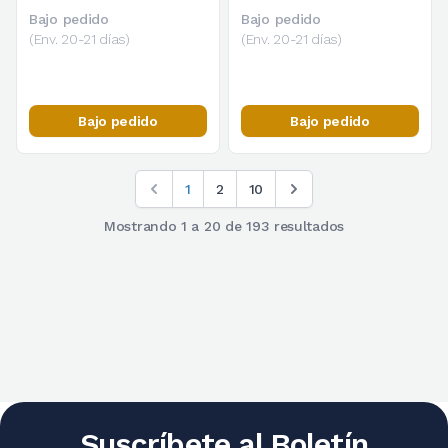
acero C45
Bajo pedido
Bajo pedido
(Env. 20-21 días)
(Env. 20-21 días)
Bajo pedido
Bajo pedido
1
2
10
Mostrando
1
a
20
de
193
resultados
Suscríbete al Boletín