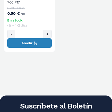
700 F17
0,70 € /ud.
0,50 €
/ud.
En stock
(Env. 1-2 días)
-
+
Añadir
Suscríbete al Boletín