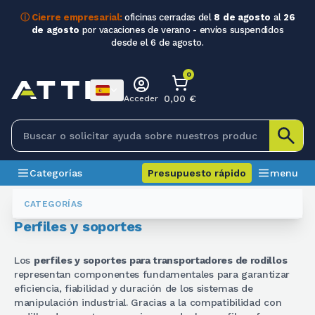
ⓘ Cierre empresarial:
oficinas cerradas del
8 de agosto
al
26
de agosto
por vacaciones de verano - envíos suspendidos
desde el 6 de agosto.
0
0,00 €
Acceder
Categorías
Presupuesto rápido
menu
Rodillos Y Esferas
Profili E Supporti
CATEGORÍAS
Perfiles y soportes
Los
perfiles y soportes para transportadores de rodillos
representan componentes fundamentales para garantizar
eficiencia, fiabilidad y duración de los sistemas de
manipulación industrial. Gracias a la compatibilidad con