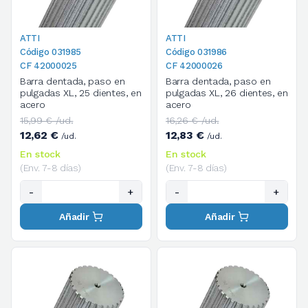
ATTI
ATTI
Código 031985
Código 031986
CF 42000025
CF 42000026
Barra dentada, paso en
Barra dentada, paso en
pulgadas XL, 25 dientes, en
pulgadas XL, 26 dientes, en
acero
acero
15,99 € /ud.
16,26 € /ud.
12,62 €
12,83 €
/ud.
/ud.
En stock
En stock
(Env. 7-8 días)
(Env. 7-8 días)
-
+
-
+
Añadir
Añadir