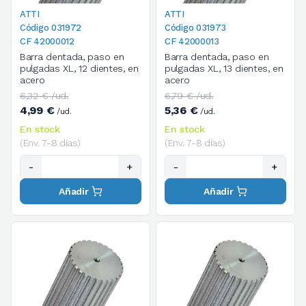
ATTI
ATTI
Código 031972
Código 031973
CF 42000012
CF 42000013
Barra dentada, paso en
Barra dentada, paso en
pulgadas XL, 12 dientes, en
pulgadas XL, 13 dientes, en
acero
acero
6,32 € /ud.
6,79 € /ud.
4,99 €
5,36 €
/ud.
/ud.
En stock
En stock
(Env. 7-8 días)
(Env. 7-8 días)
-
+
-
+
Añadir
Añadir