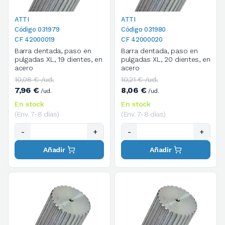
ATTI
ATTI
Código 031979
Código 031980
CF 42000019
CF 42000020
Barra dentada, paso en
Barra dentada, paso en
pulgadas XL, 19 dientes, en
pulgadas XL, 20 dientes, en
acero
acero
10,08 € /ud.
10,21 € /ud.
7,96 €
8,06 €
/ud.
/ud.
En stock
En stock
(Env. 7-8 días)
(Env. 7-8 días)
-
+
-
+
Añadir
Añadir