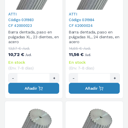
ATTI
ATTI
Código 031983
Código 031984
CF 42000023
CF 42000024
Barra dentada, paso en
Barra dentada, paso en
pulgadas XL, 23 dientes, en
pulgadas XL, 24 dientes, en
acero
acero
13,57 € /ud.
14,65 € /ud.
10,72 €
11,56 €
/ud.
/ud.
En stock
En stock
(Env. 7-8 días)
(Env. 7-8 días)
-
+
-
+
Añadir
Añadir