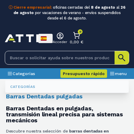
ⓘ Cierre empresarial:
oficinas cerradas del
8 de agosto
al
26
de agosto
por vacaciones de verano - envíos suspendidos
desde el 6 de agosto.
0
0,00 €
Acceder
Categorías
Presupuesto rápido
menu
Poleas Y Barras Dentadas
Barre Dentate Pollici
CATEGORÍAS
Barras Dentadas pulgadas
Barras Dentadas en pulgadas,
transmisión lineal precisa para sistemas
mecánicos
Descubre nuestra selección de
barras dentadas en