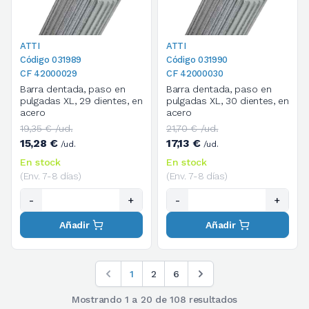
ATTI
ATTI
Código 031989
Código 031990
CF 42000029
CF 42000030
Barra dentada, paso en
Barra dentada, paso en
pulgadas XL, 29 dientes, en
pulgadas XL, 30 dientes, en
acero
acero
19,35 € /ud.
21,70 € /ud.
15,28 €
17,13 €
/ud.
/ud.
En stock
En stock
(Env. 7-8 días)
(Env. 7-8 días)
-
+
-
+
Añadir
Añadir
1
2
6
Mostrando
1
a
20
de
108
resultados