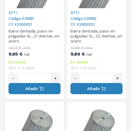
ATTI
ATTI
Código 031981
Código 031982
CF 42000021
CF 42000022
Barra dentada, paso en
Barra dentada, paso en
pulgadas XL, 21 dientes, en
pulgadas XL, 22 dientes, en
acero
acero
12,23 € /ud.
12,49 € /ud.
9,65 €
9,86 €
/ud.
/ud.
En stock
En stock
(Env. 7-8 días)
(Env. 7-8 días)
-
+
-
+
Añadir
Añadir