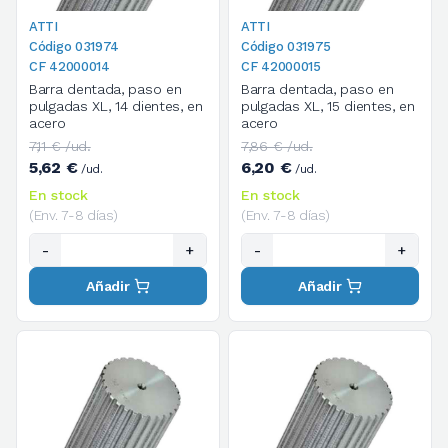
ATTI
ATTI
Código 031974
Código 031975
CF 42000014
CF 42000015
Barra dentada, paso en
Barra dentada, paso en
pulgadas XL, 14 dientes, en
pulgadas XL, 15 dientes, en
acero
acero
7,11 € /ud.
7,86 € /ud.
5,62 €
6,20 €
/ud.
/ud.
En stock
En stock
(Env. 7-8 días)
(Env. 7-8 días)
-
+
-
+
Añadir
Añadir