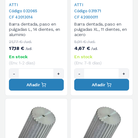
ATTI
ATTI
Código 032065
Código 031971
CF 42013014
CF 42000011
Barra dentada, paso en
Barra dentada, paso en
pulgadas L, 14 dientes, en
pulgadas XL, 11 dientes, en
aluminio
acero
21,77 € /ud.
5,91 € /ud.
17,18 €
4,67 €
/ud.
/ud.
En stock
En stock
(Env. 1-2 días)
(Env. 7-8 días)
-
+
-
+
Añadir
Añadir