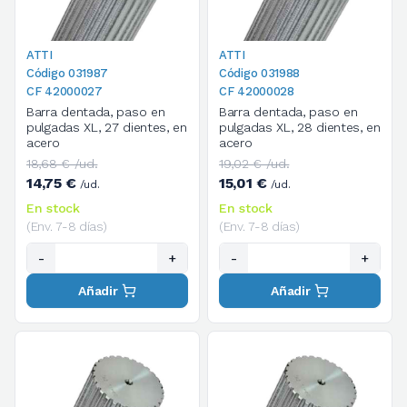
ATTI
ATTI
Código 031987
Código 031988
CF 42000027
CF 42000028
Barra dentada, paso en
Barra dentada, paso en
pulgadas XL, 27 dientes, en
pulgadas XL, 28 dientes, en
acero
acero
18,68 € /ud.
19,02 € /ud.
14,75 €
15,01 €
/ud.
/ud.
En stock
En stock
(Env. 7-8 días)
(Env. 7-8 días)
-
+
-
+
Añadir
Añadir