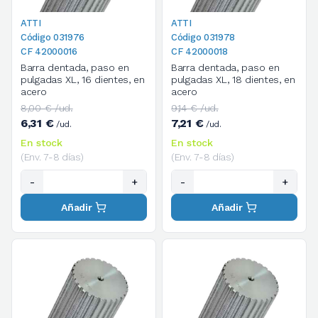
ATTI
ATTI
Código 031976
Código 031978
CF 42000016
CF 42000018
Barra dentada, paso en
Barra dentada, paso en
pulgadas XL, 16 dientes, en
pulgadas XL, 18 dientes, en
acero
acero
8,00 € /ud.
9,14 € /ud.
6,31 €
7,21 €
/ud.
/ud.
En stock
En stock
(Env. 7-8 días)
(Env. 7-8 días)
-
+
-
+
Añadir
Añadir