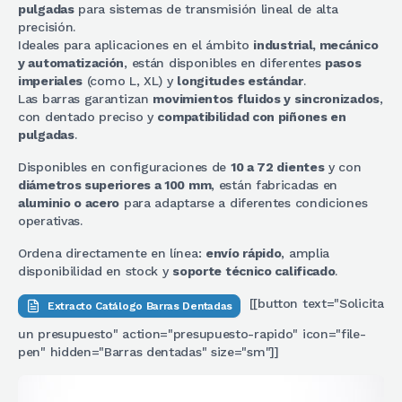
pulgadas
para sistemas de transmisión lineal de alta
precisión.
Ideales para aplicaciones en el ámbito
industrial, mecánico
y automatización
, están disponibles en diferentes
pasos
imperiales
(como L, XL) y
longitudes estándar
.
Las barras garantizan
movimientos fluidos y sincronizados
,
con dentado preciso y
compatibilidad con piñones en
pulgadas
.
Disponibles en configuraciones de
10 a 72 dientes
y con
diámetros superiores a 100 mm
, están fabricadas en
aluminio o acero
para adaptarse a diferentes condiciones
operativas.
Ordena directamente en línea:
envío rápido
, amplia
disponibilidad en stock y
soporte técnico calificado
.
[[button text="Solicita
Extracto Catálogo Barras Dentadas
un presupuesto" action="presupuesto-rapido" icon="file-
pen" hidden="Barras dentadas" size="sm"]]