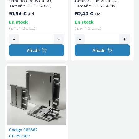
tamaños de 63 a 80,
tamaños de 63 a 112,
Tamaño DE 63 A 80,
Tamaño DE 63 A 112,
91,64 €
92,43 €
/ud.
/ud.
En stock
En stock
(Env. 1-2 días)
(Env. 1-2 días)
-
+
-
+
Añadir
Añadir
Código 062662
CF PSL307