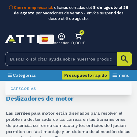
ⓘ Cierre empresarial:
oficinas cerradas del
8 de agosto
al
26
de agosto
por vacaciones de verano - envíos suspendidos
desde el 6 de agosto.
0
0,00 €
Acceder
Categorías
Presupuesto rápido
menu
Cinturones
Slitte Motore
CATEGORÍAS
Deslizadores de motor
Las
carriles para motor
están diseñados para resolver el
problema del tensado de las correas en las transmisiones
de potencia, su forma compacta y los orificios de fijación
permiten un fácil montaje y un sistema de alineación de las