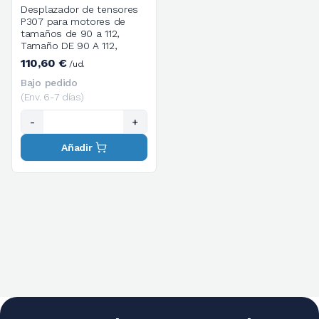
Desplazador de tensores
P307 para motores de
tamaños de 90 a 112,
Tamaño DE 90 A 112,
110,60 €
/ud.
Bajo pedido
(Env. 6-7 días)
-
+
Añadir