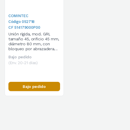
COMINTEC
Código 052718
CF 514179000P00
Unión rígida, mod. GRI,
tamaño 45, orificio 45 mm,
diámetro 80 mm, con
bloqueo por abrazadera
de 1 corte, cod.
Bajo pedido
514179000P00
(Env. 20-21 días)
Bajo pedido