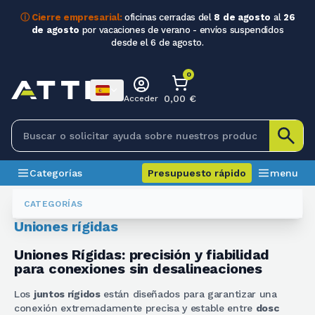
ⓘ Cierre empresarial:
oficinas cerradas del
8 de agosto
al
26
de agosto
por vacaciones de verano - envíos suspendidos
desde el 6 de agosto.
0
0,00 €
Acceder
Categorías
Presupuesto rápido
menu
Acoplamientos
Giunti Rigidi
CATEGORÍAS
Uniones rígidas
Uniones Rígidas: precisión y fiabilidad
para conexiones sin desalineaciones
Los
juntos rígidos
están diseñados para garantizar una
conexión extremadamente precisa y estable entre
dosc