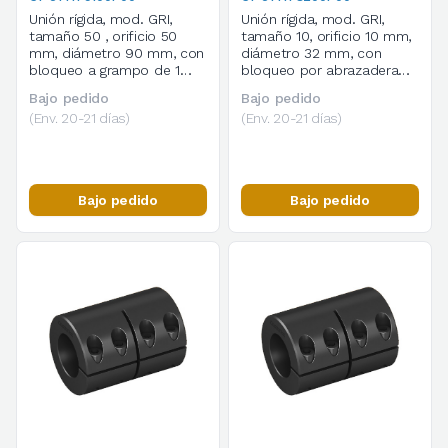
Unión rígida, mod. GRI,
Unión rígida, mod. GRI,
tamaño 50 , orificio 50
tamaño 10, orificio 10 mm,
mm, diámetro 90 mm, con
diámetro 32 mm, con
bloqueo a grampo de 1
bloqueo por abrazadera
corte, cod. 514179100P00
de 1 corte, cod.
Bajo pedido
Bajo pedido
514178200P00
(Env. 20-21 días)
(Env. 20-21 días)
Bajo pedido
Bajo pedido