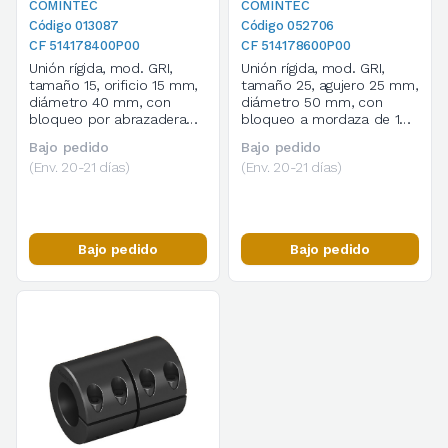
COMINTEC
COMINTEC
Código 013087
Código 052706
CF 514178400P00
CF 514178600P00
Unión rígida, mod. GRI,
Unión rígida, mod. GRI,
tamaño 15, orificio 15 mm,
tamaño 25, agujero 25 mm,
diámetro 40 mm, con
diámetro 50 mm, con
bloqueo por abrazadera
bloqueo a mordaza de 1
de 1 corte, cod.
corte, cod. 514178600P00
Bajo pedido
Bajo pedido
514178400P00
(Env. 20-21 días)
(Env. 20-21 días)
Bajo pedido
Bajo pedido