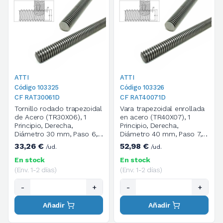
ATTI
ATTI
Código 103325
Código 103326
CF RAT30061D
CF RAT40071D
Tornillo rodado trapezoidal
Vara trapezoidal enrollada
de Acero (TR30X06), 1
en acero (TR40X07), 1
Principio, Derecha,
Principio, Derecha,
Diámetro 30 mm, Paso 6,
Diámetro 40 mm, Paso 7,
Longitud 1000 mm
Longitud 1000 mm
33,26 €
52,98 €
/ud.
/ud.
En stock
En stock
(Env. 1-2 días)
(Env. 1-2 días)
-
+
-
+
Añadir
Añadir