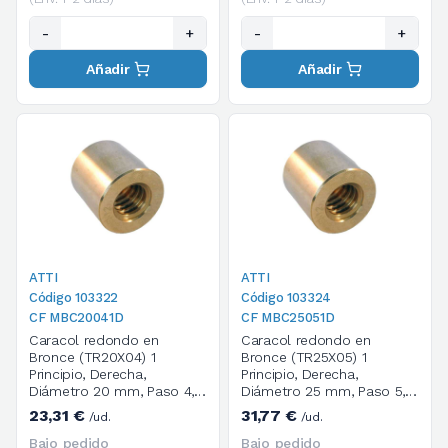
-
+
-
+
Añadir
Añadir
ATTI
ATTI
Código 103322
Código 103324
CF MBC20041D
CF MBC25051D
Caracol redondo en
Caracol redondo en
Bronce (TR20X04) 1
Bronce (TR25X05) 1
Principio, Derecha,
Principio, Derecha,
Diámetro 20 mm, Paso 4,
Diámetro 25 mm, Paso 5,
Dimensiones 40X40 mm
Dimensiones 45X45 mm
23,31 €
31,77 €
/ud.
/ud.
Bajo pedido
Bajo pedido