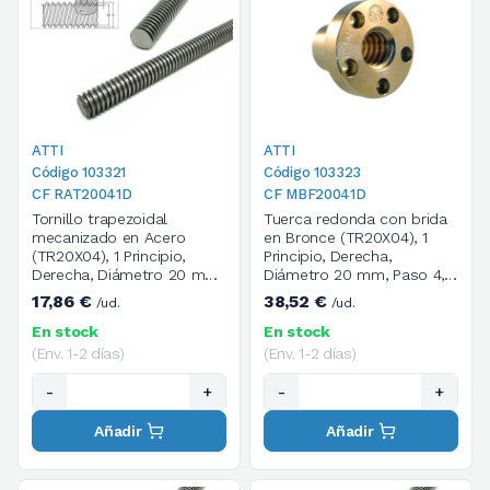
ATTI
ATTI
Código 103321
Código 103323
CF RAT20041D
CF MBF20041D
Tornillo trapezoidal
Tuerca redonda con brida
mecanizado en Acero
en Bronce (TR20X04), 1
(TR20X04), 1 Principio,
Principio, Derecha,
Derecha, Diámetro 20 mm,
Diámetro 20 mm, Paso 4,
Paso 4, Longitud 1000 mm
Dimensiones 30X52X40
17,86 €
38,52 €
/ud.
/ud.
mm, M5, 5 Agujeros
En stock
En stock
(Env. 1-2 días)
(Env. 1-2 días)
-
+
-
+
Añadir
Añadir