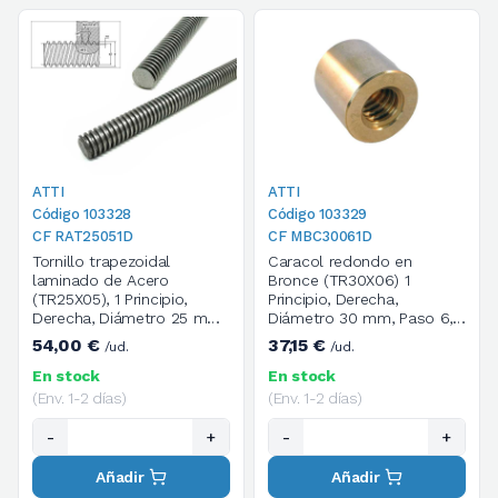
ATTI
ATTI
Código 103328
Código 103329
CF RAT25051D
CF MBC30061D
Tornillo trapezoidal
Caracol redondo en
laminado de Acero
Bronce (TR30X06) 1
(TR25X05), 1 Principio,
Principio, Derecha,
Derecha, Diámetro 25 mm,
Diámetro 30 mm, Paso 6,
Paso 5, Longitud 2000 mm
Dimensiones 50X50 mm
54,00 €
37,15 €
/ud.
/ud.
En stock
En stock
(Env. 1-2 días)
(Env. 1-2 días)
-
+
-
+
Añadir
Añadir