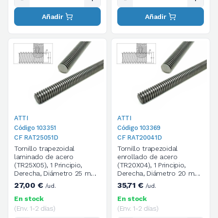
Añadir
Añadir
ATTI
ATTI
Código 103351
Código 103369
CF RAT25051D
CF RAT20041D
Tornillo trapezoidal
Tornillo trapezoidal
laminado de acero
enrollado de acero
(TR25X05), 1 Principio,
(TR20X04), 1 Principio,
Derecha, Diámetro 25 mm,
Derecha, Diámetro 20 mm,
Paso 5, Longitud 1000 mm
Paso 4, Longitud 2000 mm
27,00 €
35,71 €
/ud.
/ud.
En stock
En stock
(Env. 1-2 días)
(Env. 1-2 días)