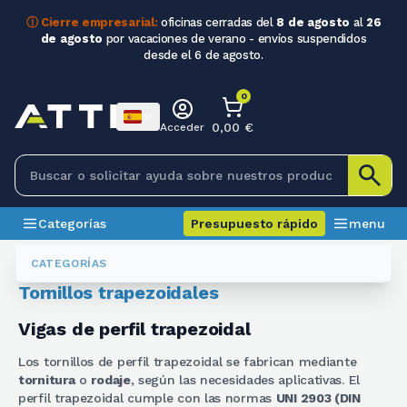
ⓘ Cierre empresarial:
oficinas cerradas del
8 de agosto
al
26
de agosto
por vacaciones de verano - envíos suspendidos
desde el 6 de agosto.
0
0,00 €
Acceder
Categorías
Presupuesto rápido
menu
Tornillos Y Ejes
Viti Trapezie
CATEGORÍAS
Tornillos trapezoidales
Vigas de perfil trapezoidal
Los tornillos de perfil trapezoidal se fabrican mediante
tornitura
o
rodaje
, según las necesidades aplicativas. El
perfil trapezoidal cumple con las normas
UNI 2903 (DIN