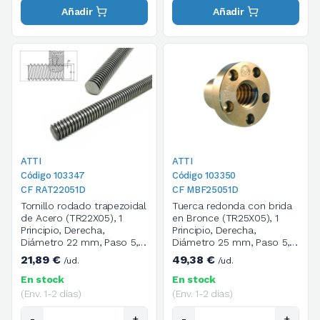
Añadir
Añadir
ATTI
ATTI
Código 103347
Código 103350
CF RAT22051D
CF MBF25051D
Tornillo rodado trapezoidal
Tuerca redonda con brida
de Acero (TR22X05), 1
en Bronce (TR25X05), 1
Principio, Derecha,
Principio, Derecha,
Diámetro 22 mm, Paso 5,
Diámetro 25 mm, Paso 5,
Longitud 1000 mm
Dimensiones 35X62X45
21,89 €
49,38 €
/ud.
/ud.
mm, M6, 5 Agujeros
En stock
En stock
(Env. 1-2 días)
(Env. 1-2 días)
-
+
-
+