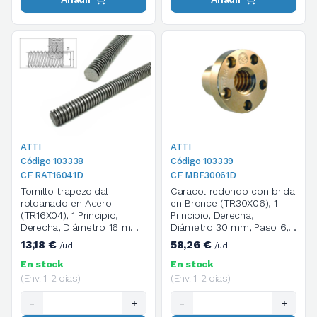
ATTI
ATTI
Código 103338
Código 103339
CF RAT16041D
CF MBF30061D
Tornillo trapezoidal
Caracol redondo con brida
roldanado en Acero
en Bronce (TR30X06), 1
(TR16X04), 1 Principio,
Principio, Derecha,
Derecha, Diámetro 16 mm,
Diámetro 30 mm, Paso 6,
Paso 4, Longitud 1000 mm
Dimensiones 40X68X50
13,18 €
58,26 €
/ud.
/ud.
mm, M6, 5 Agujeros
En stock
En stock
(Env. 1-2 días)
(Env. 1-2 días)
-
+
-
+