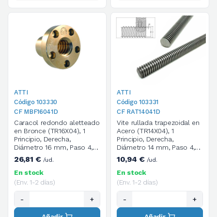
ATTI
ATTI
Código 103330
Código 103331
CF MBF16041D
CF RAT14041D
Caracol redondo aletteado
Vite rullada trapezoidal en
en Bronce (TR16X04), 1
Acero (TR14X04), 1
Principio, Derecha,
Principio, Derecha,
Diámetro 16 mm, Paso 4,
Diámetro 14 mm, Paso 4,
Dimensiones 22X45X30
Longitud 1000 mm
26,81 €
10,94 €
/ud.
/ud.
mm, M5, 4 Agujeros
En stock
En stock
(Env. 1-2 días)
(Env. 1-2 días)
-
+
-
+
Añadir
Añadir