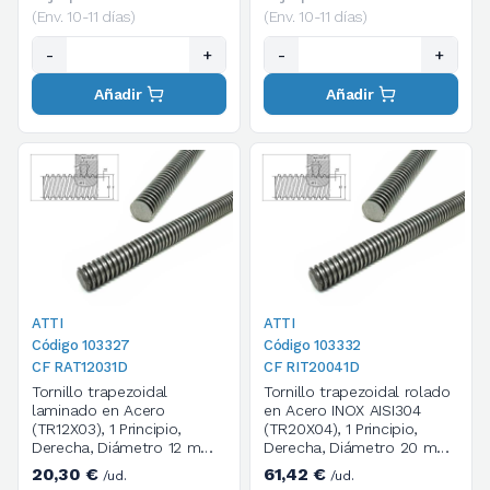
(Env. 10-11 días)
(Env. 10-11 días)
-
+
-
+
Añadir
Añadir
ATTI
ATTI
Código 103327
Código 103332
CF RAT12031D
CF RIT20041D
Tornillo trapezoidal
Tornillo trapezoidal rolado
laminado en Acero
en Acero INOX AISI304
(TR12X03), 1 Principio,
(TR20X04), 1 Principio,
Derecha, Diámetro 12 mm,
Derecha, Diámetro 20 mm,
Paso 3, Longitud 2000 mm
Paso 4, Longitud 1000 mm
20,30 €
61,42 €
/ud.
/ud.