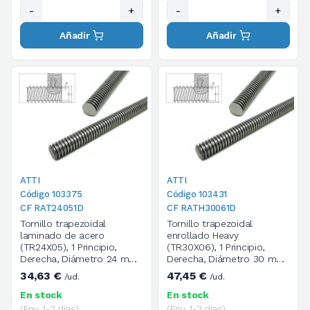
-
+
-
+
Añadir
Añadir
ATTI
ATTI
Código 103375
Código 103431
CF RAT24051D
CF RATH30061D
Tornillo trapezoidal
Tornillo trapezoidal
laminado de acero
enrollado Heavy
(TR24X05), 1 Principio,
(TR30X06), 1 Principio,
Derecha, Diámetro 24 mm,
Derecha, Diámetro 30 mm,
Paso 5, Longitud 1000 mm
Paso 6, Longitud 1000 mm,
34,63 €
47,45 €
/ud.
/ud.
Acero de alta resistencia
En stock
En stock
(Env. 1-2 días)
(Env. 1-2 días)