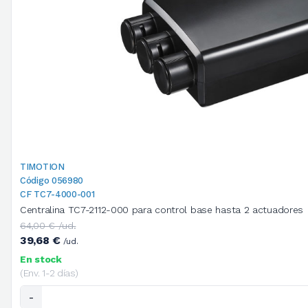
TIMOTION
Código 056980
CF TC7-4000-001
Centralina TC7-2112-000 para control base hasta 2 actuadores
64,00 € /ud.
39,68 €
/ud.
En stock
(Env. 1-2 días)
-