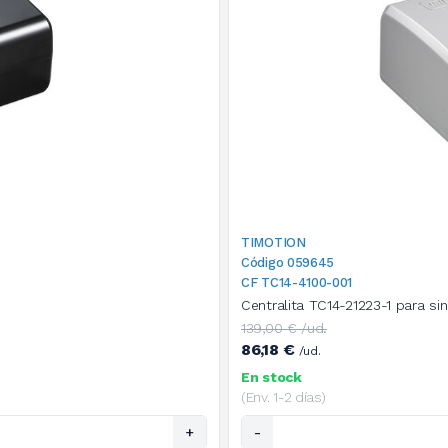
TIMOTION
Código 059645
CF TC14-4100-001
Centralita TC14-21223-1 para si
139,00 € /ud.
86,18 €
/ud.
En stock
(Env. 1-2 días)
+
-