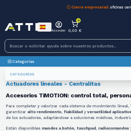
ⓘ Cierre empresarial:
oficinas cer
0
0,00 €
Acceder
Categorías
Actuadores Lineales
Attuatori Lineari - Centraline
CATEGORÍAS
Actuadores lineales - Centralitas
Accesorios TiMOTION: control total, person
Para completar y valorizar cada sistema de movimiento lineal,
garantizar
alto rendimiento
,
fiabilidad
y
versatilidad aplicativ
de los actuadores, adaptándose a soluciones médicas, industri
Están disponibles
mandos a botón
,
touchpad
,
radiocomandos