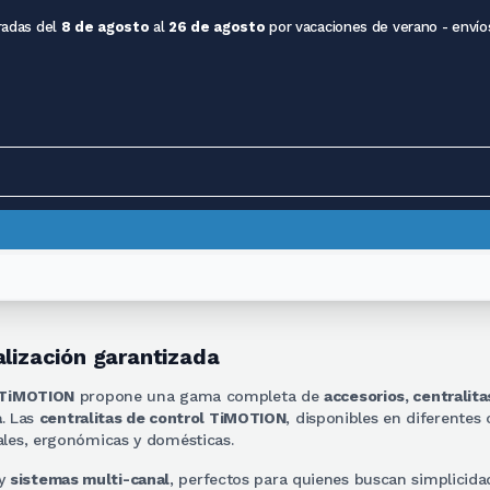
radas del
8 de agosto
al
26 de agosto
por vacaciones de verano - envío
alización garantizada
TiMOTION
propone una gama completa de
accesorios, centralit
a
. Las
centralitas de control TiMOTION
, disponibles en diferentes
ales, ergonómicas y domésticas.
y
sistemas multi-canal
, perfectos para quienes buscan simplicida