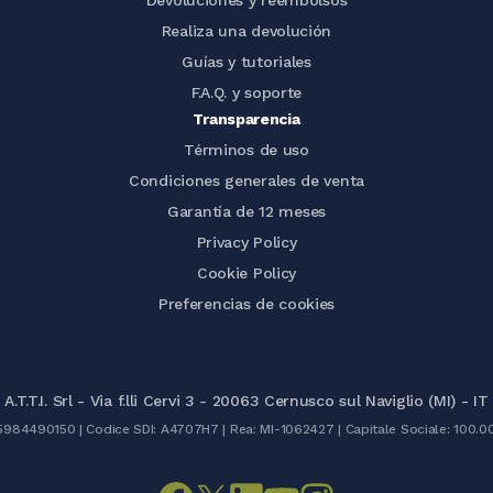
Devoluciones y reembolsos
Realiza una devolución
Guías y tutoriales
F.A.Q. y soporte
Transparencia
Términos de uso
Condiciones generales de venta
Garantía de 12 meses
Privacy Policy
Cookie Policy
Preferencias de cookies
A.T.T.I. Srl - Via f.lli Cervi 3 - 20063 Cernusco sul Naviglio (MI) - IT
05984490150 | Codice SDI: A4707H7 | Rea: MI-1062427 | Capitale Sociale: 100.0