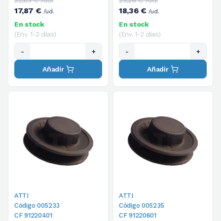
22,63 € /ud.
23,26 € /ud.
17,87 €
18,36 €
/ud.
/ud.
En stock
En stock
(Env. 1-2 días)
(Env. 1-2 días)
-
+
-
+
Añadir
Añadir
ATTI
ATTI
Código 005233
Código 005235
CF 91220401
CF 91220601