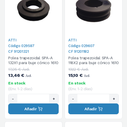
ATTI
ATTI
Código 029587
Código 029607
CF 91201321
CF 91201182
Polea trapezoidal SPA-A
Polea trapezoidal SPA-A
132X1 para buje cónico 1610
118X2 para buje cónico 1610
17,05 € /ud.
19,12 € /ud.
13,46 €
15,10 €
/ud.
/ud.
En stock
En stock
(Env. 1-2 días)
(Env. 1-2 días)
-
+
-
+
Añadir
Añadir