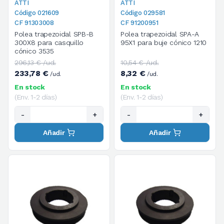
ATTI
ATTI
Código 021609
Código 029581
CF 91303008
CF 91200951
Polea trapezoidal SPB-B
Polea trapezoidal SPA-A
300X8 para casquillo
95X1 para buje cónico 1210
cónico 3535
296,13 € /ud.
10,54 € /ud.
233,78 €
8,32 €
/ud.
/ud.
En stock
En stock
(Env. 1-2 días)
(Env. 1-2 días)
-
+
-
+
Añadir
Añadir