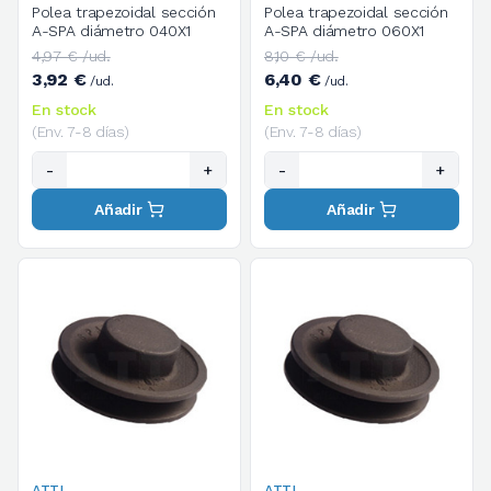
Polea trapezoidal sección
Polea trapezoidal sección
A-SPA diámetro 040X1
A-SPA diámetro 060X1
4,97 € /ud.
8,10 € /ud.
3,92 €
6,40 €
/ud.
/ud.
En stock
En stock
(Env. 7-8 días)
(Env. 7-8 días)
-
+
-
+
Añadir
Añadir
ATTI
ATTI