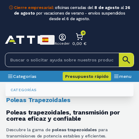
ⓘ Cierre empresarial:
oficinas cerradas del
8 de agosto
al
26
de agosto
por vacaciones de verano - envíos suspendidos
desde el 6 de agosto.
0
0,00 €
Acceder
Categorías
Presupuesto rápido
menu
Poleas Y Barras Dentadas
Pulegge Trapezoidali
CATEGORÍAS
Poleas Trapezoidales
Poleas trapezoidales, transmisión por
correa eficaz y confiable
Descubre la gama de
poleas trapezoidales
para
transmisiones de potencia estables y eficientes.