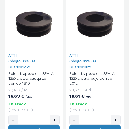
ATTI
ATTI
Código 029608
Código 029609
CF 91201252
CF 91201322
Polea trapezoidal SPA-A
Polea trapezoidal SPA-A
125X2 para casquillo
132X2 para buje cónico
cónico 1610
2012
21,14 € /ud.
23,57 € /ud.
16,69 €
18,61 €
/ud.
/ud.
En stock
En stock
(Env. 1-2 días)
(Env. 1-2 días)
-
+
-
+