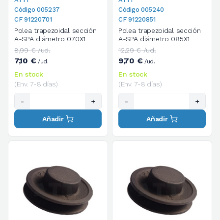
Código 005237
Código 005240
CF 91220701
CF 91220851
Polea trapezoidal sección
Polea trapezoidal sección
A-SPA diámetro 070X1
A-SPA diámetro 085X1
8,99 € /ud.
12,29 € /ud.
7,10 €
9,70 €
/ud.
/ud.
En stock
En stock
(Env. 7-8 días)
(Env. 7-8 días)
-
+
-
+
Añadir
Añadir