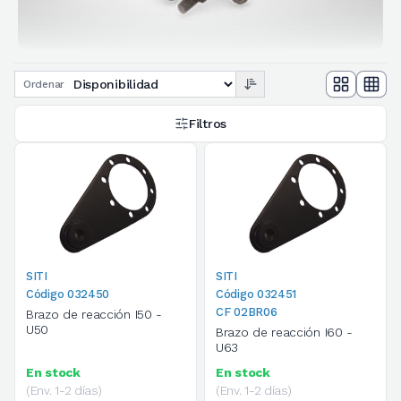
Ordenar
Filtros
SITI
SITI
Código 032450
Código 032451
CF 02BR06
Brazo de reacción I50 -
U50
Brazo de reacción I60 -
U63
En stock
En stock
(Env. 1-2 días)
(Env. 1-2 días)