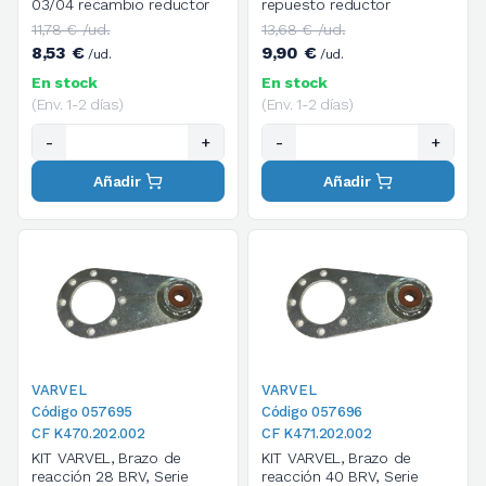
03/04 recambio reductor
repuesto reductor
11,78 € /ud.
13,68 € /ud.
8,53 €
9,90 €
/ud.
/ud.
En stock
En stock
(Env. 1-2 días)
(Env. 1-2 días)
-
+
-
+
Añadir
Añadir
VARVEL
VARVEL
Código 057695
Código 057696
CF K470.202.002
CF K471.202.002
KIT VARVEL, Brazo de
KIT VARVEL, Brazo de
reacción 28 BRV, Serie
reacción 40 BRV, Serie