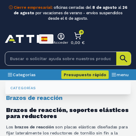
ⓘ Cierre empresarial:
oficinas cerradas del
8 de agosto
al
26
de agosto
por vacaciones de verano - envíos suspendidos
desde el 6 de agosto.
0
0,00 €
Acceder
Categorías
Presupuesto rápido
menu
Reductores (accesorios)
Bracci Di Reazione
CATEGORÍAS
Brazos de reacción
Brazos de reacción, soportes elásticos
para reductores
Los
brazos de reacción
son placas elásticas diseñadas para
fijar lateralmente los reductores de tornillo sin fin a la