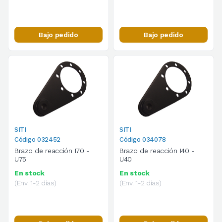
Bajo pedido
Bajo pedido
SITI
SITI
Código 032452
Código 034078
Brazo de reacción I70 -
Brazo de reacción I40 -
U75
U40
En stock
En stock
(Env. 1-2 días)
(Env. 1-2 días)