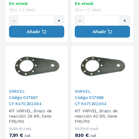
En stock
En stock
(Env. 1-2 días)
(Env. 1-2 días)
-
+
-
+
Añadir
Añadir
VARVEL
VARVEL
Código 037667
Código 037668
CF K470.202.004
CF K471.202.004
KIT VARVEL, Brazo de
KIT VARVEL, Brazo de
reacción 28 BR, Serie
reacción 40 BR, Serie
FRS/RS
FRS/RS
9,38 € /ud.
10,79 € /ud.
7,91 €
9,10 €
/ud.
/ud.