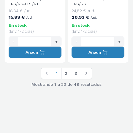
FRS/RS-FRT/RT
FRS/RS
18,84 € /ud.
24,82 € /ud.
15,89 €
20,93 €
/ud.
/ud.
En stock
En stock
(Env. 1-2 días)
(Env. 1-2 días)
-
+
-
+
Añadir
Añadir
1
2
3
Mostrando
1
a
20
de
49
resultados