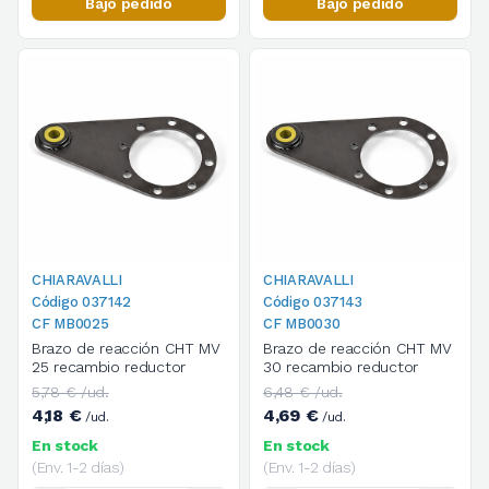
Bajo pedido
Bajo pedido
CHIARAVALLI
CHIARAVALLI
Código 037142
Código 037143
CF MB0025
CF MB0030
Brazo de reacción CHT MV
Brazo de reacción CHT MV
25 recambio reductor
30 recambio reductor
5,78 € /ud.
6,48 € /ud.
4,18 €
4,69 €
/ud.
/ud.
En stock
En stock
(Env. 1-2 días)
(Env. 1-2 días)