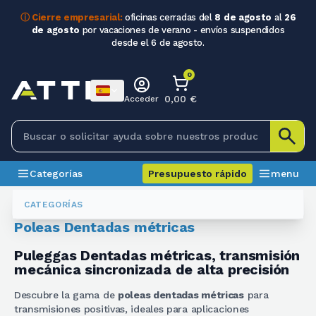
ⓘ Cierre empresarial:
oficinas cerradas del
8 de agosto
al
26
de agosto
por vacaciones de verano - envíos suspendidos
desde el 6 de agosto.
0
0,00 €
Acceder
Categorías
Presupuesto rápido
menu
Poleas Y Barras Dentadas
Pulegge Dentate Metriche
CATEGORÍAS
Poleas Dentadas métricas
Puleggas Dentadas métricas, transmisión
mecánica sincronizada de alta precisión
Descubre la gama de
poleas dentadas métricas
para
transmisiones positivas, ideales para aplicaciones