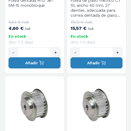
Polea dentada HTD 36-
Polea de paso métrico CT
5M-15 monobloque
10, ancho 40 mm, 27
dientes, adecuada para
correa dentada de paso
métrico AT de ancho 25
5,83 € /ud.
19,72 € /ud.
mm
4,60 €
15,57 €
/ud.
/ud.
En stock
En stock
(Env. 1-2 días)
(Env. 1-2 días)
-
+
-
+
Añadir
Añadir