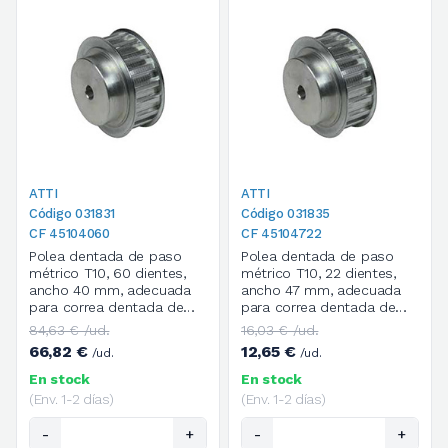
ATTI
ATTI
Código 031831
Código 031835
CF 45104060
CF 45104722
Polea dentada de paso
Polea dentada de paso
métrico T10, 60 dientes,
métrico T10, 22 dientes,
ancho 40 mm, adecuada
ancho 47 mm, adecuada
para correa dentada de
para correa dentada de
paso métrico T de ancho
paso métrico T de ancho
84,63 € /ud.
16,03 € /ud.
25 mm
32 mm
66,82 €
12,65 €
/ud.
/ud.
En stock
En stock
(Env. 1-2 días)
(Env. 1-2 días)
-
+
-
+