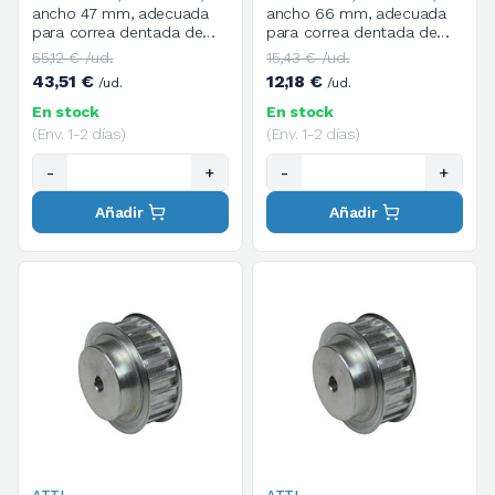
ancho 47 mm, adecuada
ancho 66 mm, adecuada
para correa dentada de
para correa dentada de
paso métrico T de ancho
paso métrico T de ancho
55,12 € /ud.
15,43 € /ud.
32 mm
50 mm
43,51 €
12,18 €
/ud.
/ud.
En stock
En stock
(Env. 1-2 días)
(Env. 1-2 días)
-
+
-
+
Añadir
Añadir