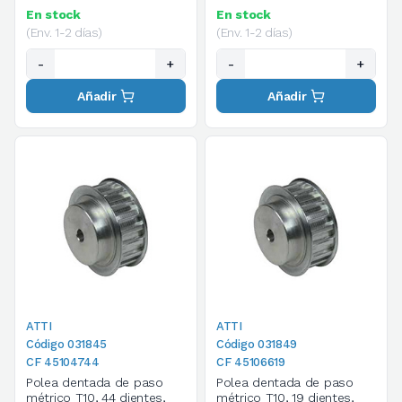
En stock
En stock
(Env. 1-2 días)
(Env. 1-2 días)
-
+
-
+
Añadir
Añadir
ATTI
ATTI
Código 031845
Código 031849
CF 45104744
CF 45106619
Polea dentada de paso
Polea dentada de paso
métrico T10, 44 dientes,
métrico T10, 19 dientes,