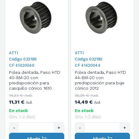
ATTI
ATTI
Código 032189
Código 032190
CF 41420040
CF 41420044
Polea dentada, Paso HTD
Polea dentada, Paso HTD
40-8M-20 con
44-8M-20 con
predisposición para
predisposición para buje
casquillo cónico 1610
cónico 2012
14,33 € /ud.
18,35 € /ud.
11,31 €
14,49 €
/ud.
/ud.
En stock
En stock
(Env. 1-2 días)
(Env. 1-2 días)
-
+
-
+
Añadir
Añadir