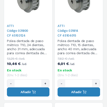
ATTI
ATTI
Código 031800
Código 031814
CF 45103124
CF 45104015
Polea dentada de paso
Polea dentada de paso
métrico T10, 24 dientes,
métrico T10, 15 dientes,
ancho 31 mm, adecuada
ancho 40 mm, adecuada
para correa dentada de
para correa dentada de
paso métrico T de ancho
paso métrico T de ancho
13,25 € /ud.
7,62 € /ud.
16 mm
25 mm
10,46 €
6,01 €
/ud.
/ud.
En stock
En stock
(Env. 1-2 días)
(Env. 1-2 días)
-
+
-
+
Añadir
Añadir