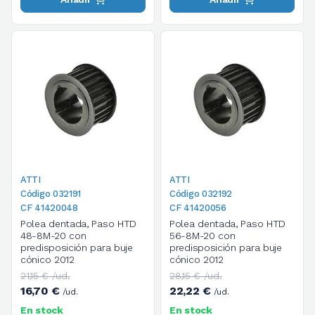
ATTI
ATTI
Código 032191
Código 032192
CF 41420048
CF 41420056
Polea dentada, Paso HTD
Polea dentada, Paso HTD
48-8M-20 con
56-8M-20 con
predisposición para buje
predisposición para buje
cónico 2012
cónico 2012
21,15 € /ud.
28,15 € /ud.
16,70 €
22,22 €
/ud.
/ud.
En stock
En stock