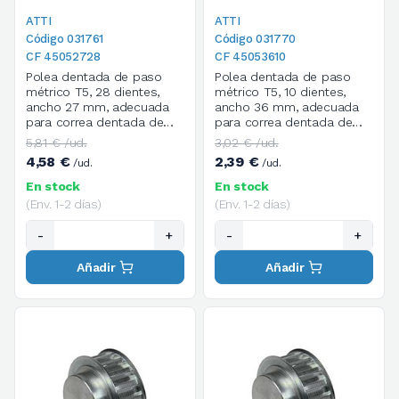
ATTI
ATTI
Código 031761
Código 031770
CF 45052728
CF 45053610
Polea dentada de paso
Polea dentada de paso
métrico T5, 28 dientes,
métrico T5, 10 dientes,
ancho 27 mm, adecuada
ancho 36 mm, adecuada
para correa dentada de
para correa dentada de
paso métrico T de ancho
paso métrico T de ancho
5,81 € /ud.
3,02 € /ud.
16 mm
25 mm
4,58 €
2,39 €
/ud.
/ud.
En stock
En stock
(Env. 1-2 días)
(Env. 1-2 días)
-
+
-
+
Añadir
Añadir