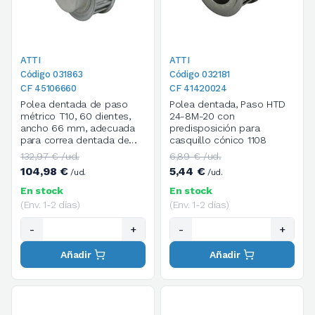
ATTI
ATTI
Código 031863
Código 032181
CF 45106660
CF 41420024
Polea dentada de paso
Polea dentada, Paso HTD
métrico T10, 60 dientes,
24-8M-20 con
ancho 66 mm, adecuada
predisposición para
para correa dentada de
casquillo cónico 1108
paso métrico T de ancho
132,97 € /ud.
6,89 € /ud.
50 mm
104,98 €
5,44 €
/ud.
/ud.
En stock
En stock
(Env. 1-2 días)
(Env. 1-2 días)
-
+
-
+
Añadir
Añadir