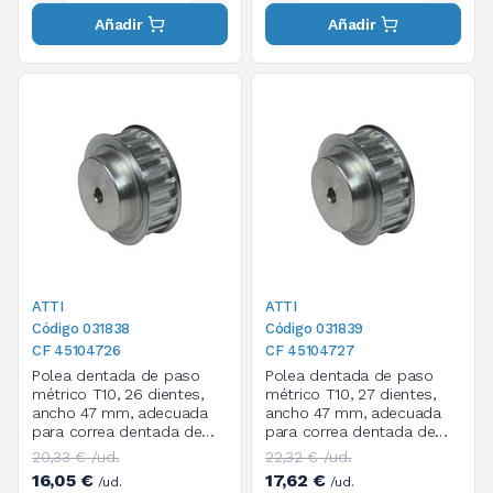
Añadir
Añadir
ATTI
ATTI
Código 031838
Código 031839
CF 45104726
CF 45104727
Polea dentada de paso
Polea dentada de paso
métrico T10, 26 dientes,
métrico T10, 27 dientes,
ancho 47 mm, adecuada
ancho 47 mm, adecuada
para correa dentada de
para correa dentada de
paso métrico T de ancho
paso métrico T de ancho
20,33 € /ud.
22,32 € /ud.
32 mm
32 mm
16,05 €
17,62 €
/ud.
/ud.