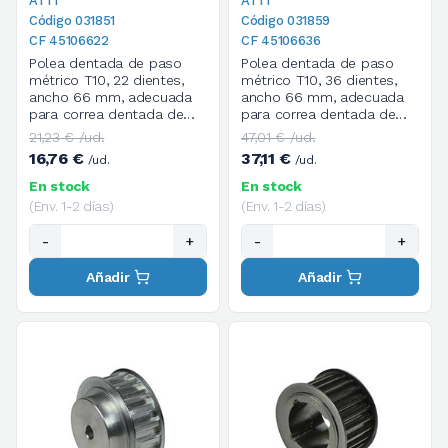
ATTI
ATTI
Código 031851
Código 031859
CF 45106622
CF 45106636
Polea dentada de paso
Polea dentada de paso
métrico T10, 22 dientes,
métrico T10, 36 dientes,
ancho 66 mm, adecuada
ancho 66 mm, adecuada
para correa dentada de
para correa dentada de
paso métrico T de ancho
paso métrico T de ancho
21,23 € /ud.
47,01 € /ud.
50 mm
50 mm
16,76 €
37,11 €
/ud.
/ud.
En stock
En stock
(Env. 1-2 días)
(Env. 1-2 días)
-
+
-
+
Añadir
Añadir