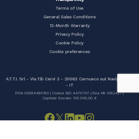
Terms of Use
General Sales Conditions
12-Month Warranty
Privacy Policy
Cookie Policy
Cookie preferences
A.T.T.I. Srl - Via f.lli Cervi 3 - 20063 Cernusco sul Naviglio (MI)
- IT
P.IVA 05984490150 | Codice SDI: A4707H7 | Rea: MI-1062427 |
Capitale Sociale: 100.000,00 €